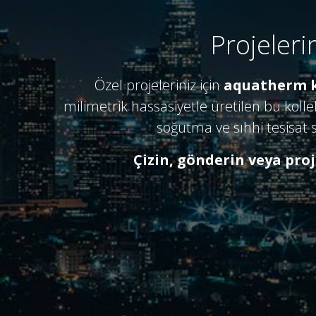
Projeleri
Özel projeleriniz için
aquatherm k
milimetrik hassasiyetle üretilen bu kolle
soğutma ve sıhhi tesisat s
Çizin, gönderin veya pro