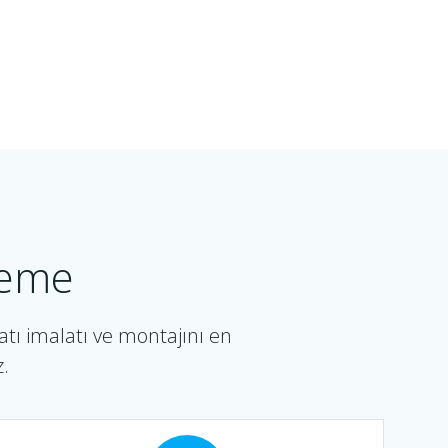
ileme
tı imalatı ve montajını en
z.