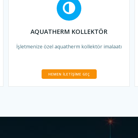
AQUATHERM KOLLEKTÖR
İşletmenize özel aquatherm kollektör imalaatı
HEMEN İLETIŞIME GEÇ