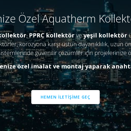
nize Özel Aquatherm Kollekt
ollektör
,
PPRC kollektör
ve
yeşil kollektör
ü
ktörler, korozyona karşı üstün dayanıklılık, uzun öm
istemlerinde güvenilir çözümler için projelerinize 
jenize özel imalat ve montaj yaparak anaht
HEMEN ILETIŞIME GEÇ