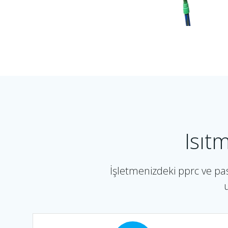
Isıt
İşletmenizdeki pprc ve pa
u