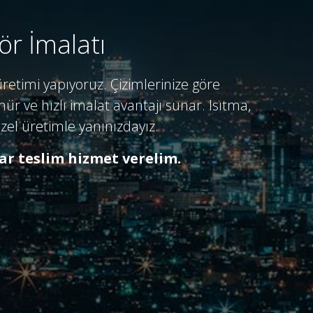
ör İmalatı
retimi yapıyoruz. Çizimlerinize göre
ür ve hızlı imalat avantajı sunar. Isıtma,
özel üretimle yanınızdayız.
ar teslim hizmet verelim.