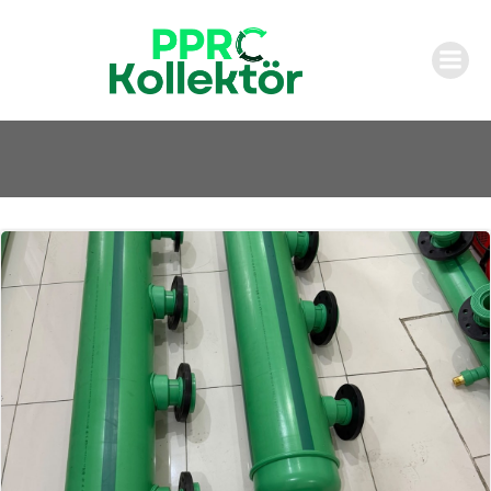
İçeriğe
geç