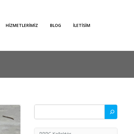
HIZMETLERIMIZ
BLOG
İLETISIM
Ara
PPRC Kollektör