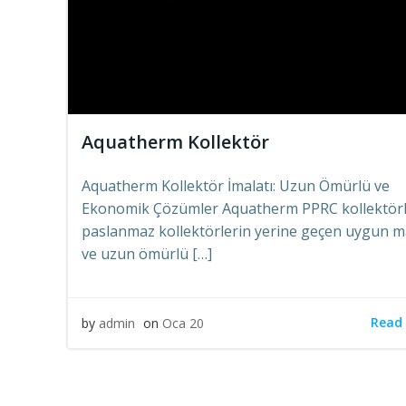
Aquatherm Kollektör
Aquatherm Kollektör İmalatı: Uzun Ömürlü ve
Ekonomik Çözümler Aquatherm PPRC kollektörl
paslanmaz kollektörlerin yerine geçen uygun ma
ve uzun ömürlü […]
Read
by
admin
on
Oca 20