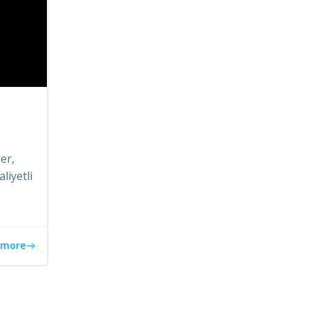
er,
liyetli
 more