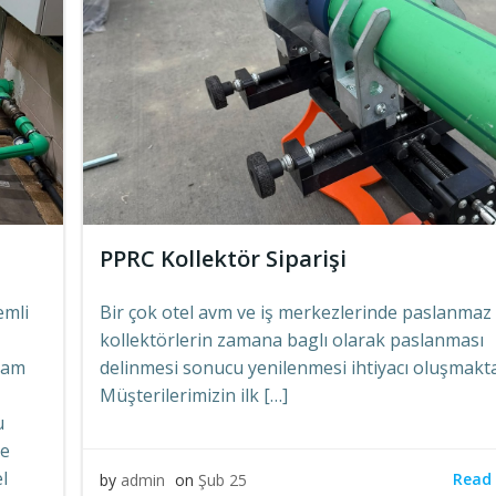
PPRC Kollektör Siparişi
emli
Bir çok otel avm ve iş merkezlerinde paslanmaz
kollektörlerin zamana baglı olarak paslanması
rtam
delinmesi sonucu yenilenmesi ihtiyacı oluşmakta
Müşterilerimizin ilk […]
u
re
l
Read
by
admin
on
Şub 25