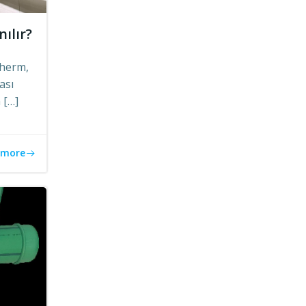
ılır?
therm,
ası
 […]
 more