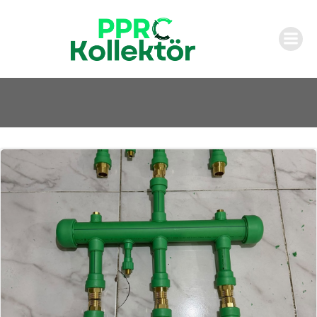
İçeriğe
geç