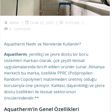
|
|
|
admin
Ocak 23, 2025
10:53 pm
0
comments
Aquatherm Nedir ve Nerelerde Kullanılır?
Aquatherm
, yenilikçi ve çevre dostu bir boru
sistemleri markası olarak, çok çeşitli tesisat
uygulamalarında tercih edilen ürünler sunar. Almanya
merkezli bu marka, özellikle PPRC (Polipropilen
Random Copolymer) malzemeden üretmiş olduğu
borularıyla öne çıkmıştır. Kalitesi, dayanıklılığı ve çevre
dostu özellikleri ile tesisat sektörünün
öncülerindendir.**
Aquatherm’in Genel Özellikleri