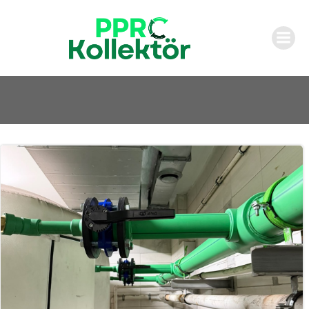
İçeriğe
geç