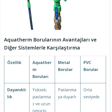
Aquatherm Borularının Avantajları ve
Diğer Sistemlerle Karşılaştırma
Özellik
Aquather
Metal
PVC
m
Borular
Borular
Boruları
Dayanıklı
Yüksek,
Paslanma
Orta
lık
paslanma
ya duyarlı
seviyede
z ve uzun
ömürlü