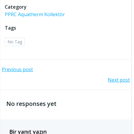
Category
PPRC Aquatherm Kollektör
Tags
No Tag
Post
Previous post
Post
Next post
navigation
navigation
No responses yet
Bir yanıt yazın