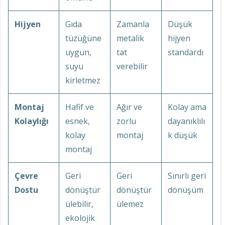
Hijyen
Gıda
Zamanla
Düşük
tüzüğüne
metalik
hijyen
uygun,
tat
standardı
suyu
verebilir
kirletmez
Montaj
Hafif ve
Ağır ve
Kolay ama
Kolaylığı
esnek,
zorlu
dayanıklılı
kolay
montaj
k düşük
montaj
Çevre
Geri
Geri
Sınırlı geri
Dostu
dönüştür
dönüştür
dönüşüm
ülebilir,
ülemez
ekolojik